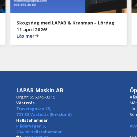
Skogsdag med LAPAB & Kranman – Lördag
11 april 2026!
Läs mer
LAPAB Maskin AB
Öp
Org.nr: 556245-8215
Väs
Västerås
Mån
Traversgatan 23,
Lör
721 38 Västerås (Erikslund)
Sön
Hallstahammar
Flädervägen 5,
Avv
734 38 Hallstahammar