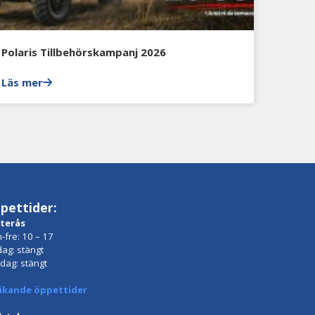
Polaris Tillbehörskampanj 2026
Läs mer
pettider:
terås
-fre: 10 – 17
dag: stängt
dag: stängt
ikande öppettider