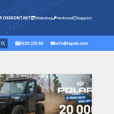
 OSS
KONTAKT
Webshop
Verkstad
Support
0220-225 60
info@lapab.com