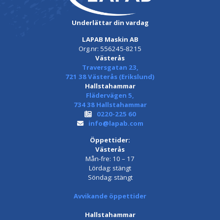
Underlättar din vardag
LAPAB Maskin AB
Org.nr: 556245-8215
Västerås
Traversgatan 23,
721 38 Västerås (Erikslund)
Hallstahammar
Flädervägen 5,
734 38 Hallstahammar
0220-225 60
info@lapab.com
Öppettider:
Västerås
Mån-fre: 10 – 17
Lördag: stängt
Söndag: stängt
Avvikande öppettider
Hallstahammar