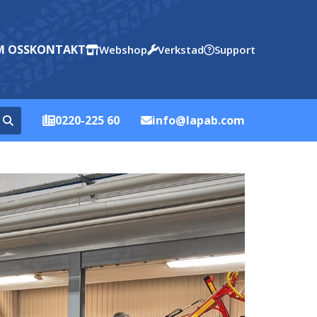
 OSS
KONTAKT
Webshop
Verkstad
Support
0220-225 60
info@lapab.com