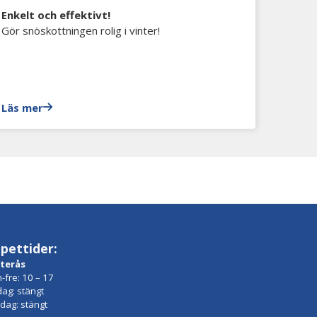
Enkelt och effektivt!
Gör snöskottningen rolig i vinter!
Läs mer
pettider:
terås
-fre: 10 – 17
dag: stängt
dag: stängt