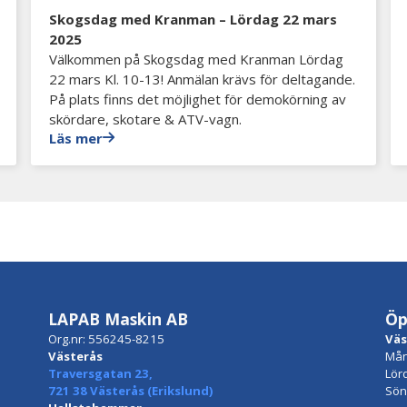
Skogsdag med Kranman – Lördag 22 mars
2025
Välkommen på Skogsdag med Kranman Lördag
22 mars Kl. 10-13! Anmälan krävs för deltagande.
På plats finns det möjlighet för demokörning av
skördare, skotare & ATV-vagn.
Läs mer
LAPAB Maskin AB
Öp
Org.nr: 556245-8215
Väs
Västerås
Mån
Traversgatan 23,
Lör
721 38 Västerås (Erikslund)
Sön