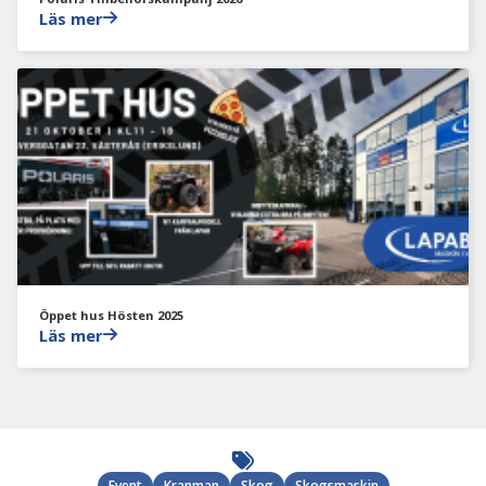
Läs mer
Öppet hus Hösten 2025
Läs mer
Event
Kranman
Skog
Skogsmaskin