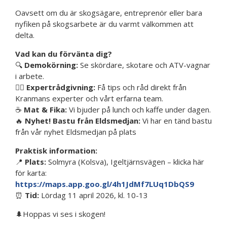
Oavsett om du är skogsägare, entreprenör eller bara
nyfiken på skogsarbete är du varmt välkommen att
delta.
Vad kan du förvänta dig?
🔍
Demokörning:
Se skördare, skotare och ATV-vagnar
i arbete.
👷‍♂️
Expertrådgivning:
Få tips och råd direkt från
Kranmans experter och vårt erfarna team.
☕
Mat &
Fika:
Vi bjuder på lunch och kaffe under dagen.
🔥
Nyhet! Bastu från Eldsmedjan:
Vi har en tänd bastu
från vår nyhet Eldsmedjan på plats
Praktisk information:
📍
Plats:
Solmyra (Kolsva), Igeltjärnsvägen – klicka här
för karta:
https://maps.app.goo.gl/4h1JdMf7LUq1DbQS9
⏰
Tid:
Lördag 11 april 2026, kl. 10-13
🌲Hoppas vi ses i skogen!