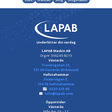
Underlättar din vardag
LAPAB Maskin AB
Org.nr: 556245-8215
Västerås
Traversgatan 23,
721 38 Västerås (Erikslund)
Hallstahammar
Flädervägen 5,
734 38 Hallstahammar
0220-225 60
info@lapab.com
Öppettider:
Västerås
Mån-fre: 10 – 17