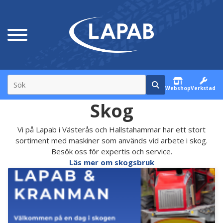
Webshop
Verkstad
Skog
Vi på Lapab i Västerås och Hallstahammar har ett stort
sortiment med maskiner som används vid arbete i skog.
Besök oss för expertis och service.
Läs mer om skogsbruk