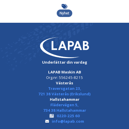
Nyhet
Underlättar din vardag
LAPAB Maskin AB
Org.nr: 556245-8215
Västerås
Traversgatan 23,
721 38 Västerås (Erikslund)
Hallstahammar
Flädervägen 5,
734 38 Hallstahammar
0220-225 60
info@lapab.com