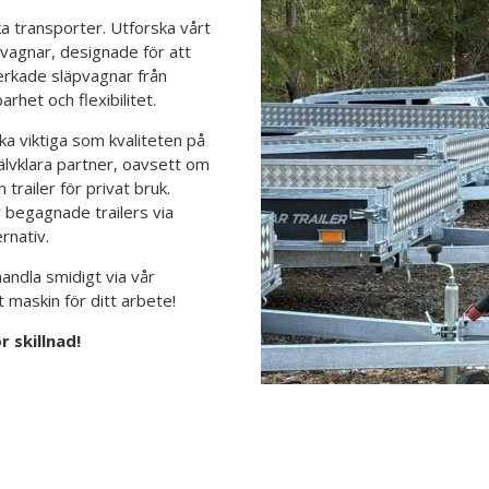
ika transporter. Utforska vårt
vagnar, designade för att
verkade släpvagnar från
rhet och flexibilitet.
ka viktiga som kvaliteten på
självklara partner, oavsett om
railer för privat bruk.
v begagnade trailers via
rnativ.
 handla smidigt via vår
t maskin för ditt arbete!
 skillnad!