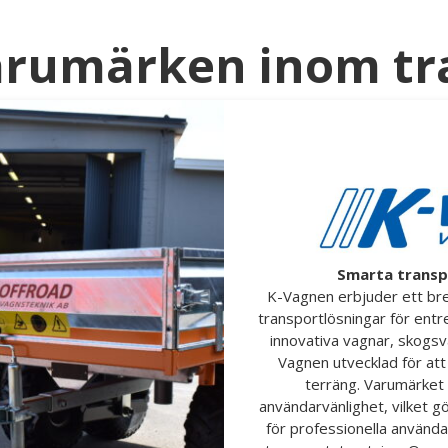
arumärken inom tr
Smarta transp
K-Vagnen erbjuder ett bret
transportlösningar för ent
innovativa vagnar, skogsva
Vagnen utvecklad för att
terräng. Varumärket s
användarvänlighet, vilket gör
för professionella använda