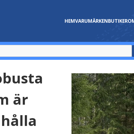
HEM
VARUMÄRKEN
BUTIKER
OM
robusta
m är
 hålla