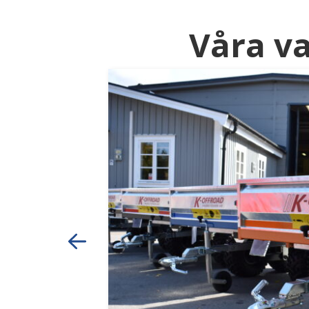
Våra v
läpvagnar
ng av högkvalitativa
v. De tillverkar
för att hålla. Med
enaste teknologin