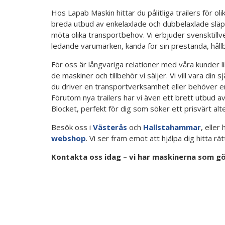
Hos Lapab Maskin hittar du pålitliga trailers för ol
breda utbud av enkelaxlade och dubbelaxlade släp
möta olika transportbehov. Vi erbjuder svensktill
ledande varumärken, kända för sin prestanda, hållba
För oss är långvariga relationer med våra kunder li
de maskiner och tillbehör vi säljer. Vi vill vara din 
du driver en transportverksamhet eller behöver en t
Förutom nya trailers har vi även ett brett utbud a
Blocket, perfekt för dig som söker ett prisvärt alte
Besök oss i
Västerås
och
Hallstahammar
, eller
webshop
. Vi ser fram emot att hjälpa dig hitta rät
Kontakta oss idag – vi har maskinerna som gör