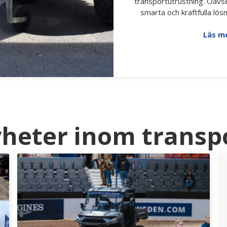
transportutrustning. Oavs
smarta och kraftfulla lösn
Läs m
heter inom transp