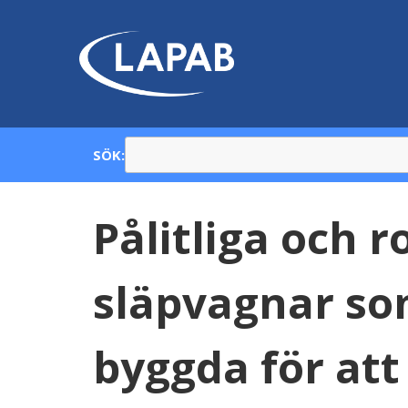
SÖK:
Pålitliga och 
släpvagnar so
byggda för att