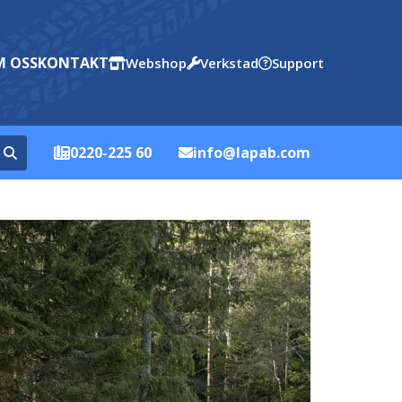
 OSS
KONTAKT
Webshop
Verkstad
Support
0220-225 60
info@lapab.com