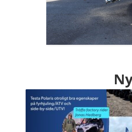
 produkter.
er
Ny