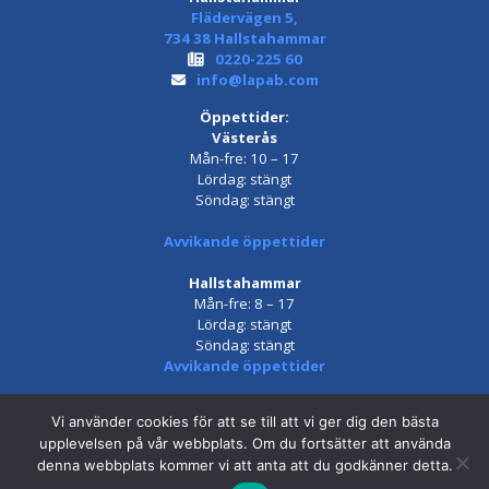
Flädervägen 5,
734 38 Hallstahammar
0220-225 60
info@lapab.com
Öppettider:
Västerås
Mån-fre: 10 – 17
Lördag: stängt
Söndag: stängt
Avvikande öppettider
Hallstahammar
Mån-fre: 8 – 17
Lördag: stängt
Söndag: stängt
Avvikande öppettider
Vi använder cookies för att se till att vi ger dig den bästa
This site is protected by reCAPTCHA and the Google
Privacy Policy
upplevelsen på vår webbplats. Om du fortsätter att använda
and
Terms of Service
apply.
denna webbplats kommer vi att anta att du godkänner detta.
Producerad av
QuickNet