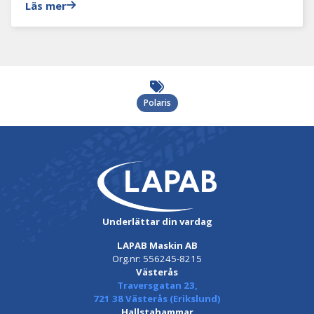
Läs mer
Polaris
Underlättar din vardag
LAPAB Maskin AB
Org.nr: 556245-8215
Västerås
Traversgatan 23,
721 38 Västerås (Erikslund)
Hallstahammar