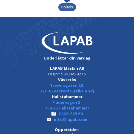
Polaris
Underlättar din vardag
LAPAB Maskin AB
Org.nr: 556245-8215
Västerås
Traversgatan 23,
721 38 Västerås (Erikslund)
Hallstahammar
Flädervägen 5,
734 38 Hallstahammar
0220-225 60
info@lapab.com
Öppettider: