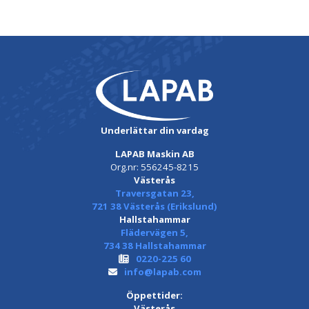
Underlättar din vardag
LAPAB Maskin AB
Org.nr: 556245-8215
Västerås
Traversgatan 23,
721 38 Västerås (Erikslund)
Hallstahammar
Flädervägen 5,
734 38 Hallstahammar
0220-225 60
info@lapab.com
Öppettider:
Västerås