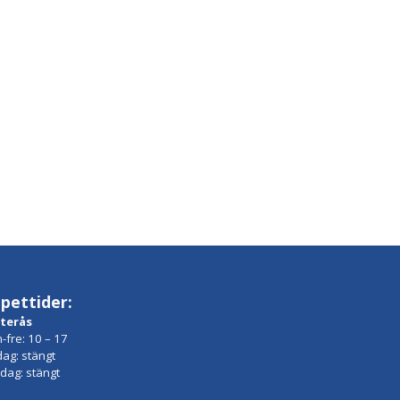
pettider:
terås
-fre: 10 – 17
dag: stängt
dag: stängt