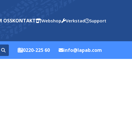
 OSS
KONTAKT
Webshop
Verkstad
Support
0220-225 60
info@lapab.com