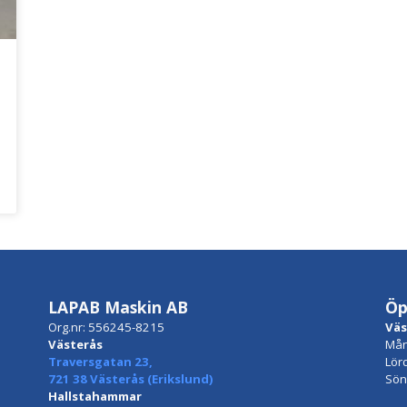
LAPAB Maskin AB
Öp
Org.nr: 556245-8215
Väs
Västerås
Mån
Traversgatan 23,
Lör
721 38 Västerås (Erikslund)
Sön
Hallstahammar