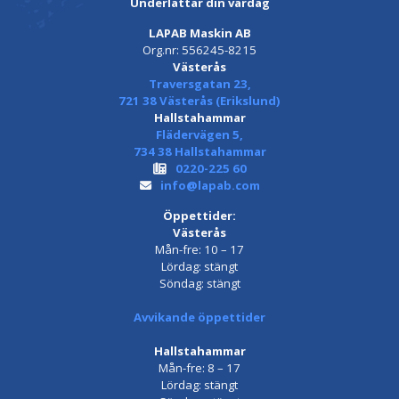
Underlättar din vardag
LAPAB Maskin AB
Org.nr: 556245-8215
Västerås
Traversgatan 23,
721 38 Västerås (Erikslund)
Hallstahammar
Flädervägen 5,
734 38 Hallstahammar
0220-225 60
info@lapab.com
Öppettider:
Västerås
Mån-fre: 10 – 17
Lördag: stängt
Söndag: stängt
Avvikande öppettider
Hallstahammar
Mån-fre: 8 – 17
Lördag: stängt