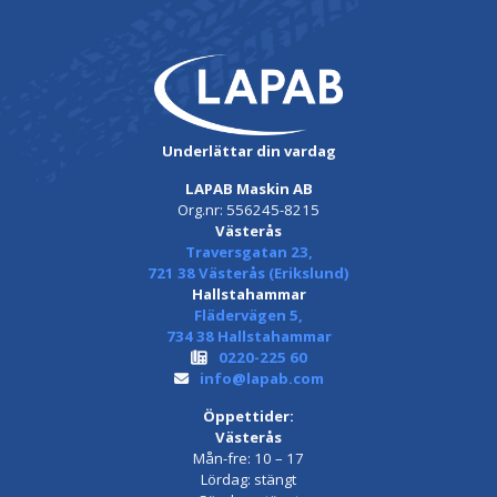
Underlättar din vardag
LAPAB Maskin AB
Org.nr: 556245-8215
Västerås
Traversgatan 23,
721 38 Västerås (Erikslund)
Hallstahammar
Flädervägen 5,
734 38 Hallstahammar
0220-225 60
info@lapab.com
Öppettider:
Västerås
Mån-fre: 10 – 17
Lördag: stängt