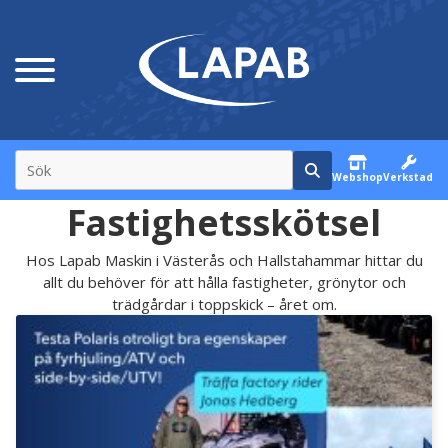
Webshop
Verkstad
Fastighetsskötsel
Hos Lapab Maskin i Västerås och Hallstahammar hittar du
allt du behöver för att hålla fastigheter, grönytor och
trädgårdar i toppskick – året om.